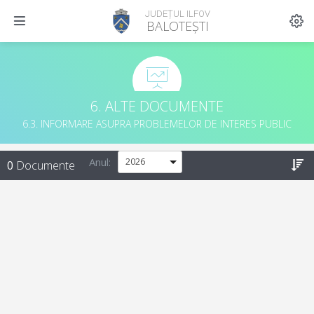
JUDEȚUL ILFOV
BALOTEȘTI
6. ALTE DOCUMENTE
6.3. INFORMARE ASUPRA PROBLEMELOR DE INTERES PUBLIC
Anul:
0
Documente