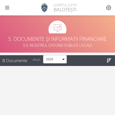
JUDEȚUL ILFOV
BALOTEȘTI
5. DOCUMENTE ȘI INFORMAȚII FINANCIARE
5.6. REGISTRUL DATORIEI PUBLICE LOCALE
Anul:
0
Documente