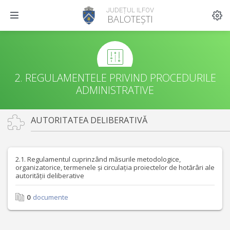
JUDEȚUL ILFOV
BALOTEȘTI
2. REGULAMENTELE PRIVIND PROCEDURILE
ADMINISTRATIVE
AUTORITATEA DELIBERATIVĂ
2.1. Regulamentul cuprinzând măsurile metodologice,
organizatorice, termenele și circulația proiectelor de hotărâri ale
autorității deliberative
0
documente