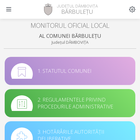
JUDEȚUL DÂMBOVIȚA
BĂRBULEȚU
MONITORUL OFICIAL LOCAL
AL COMUNEI BĂRBULEȚU
Județul DÂMBOVIȚA
1. STATUTUL COMUNEI
2. REGULAMENTELE PRIVIND
PROCEDURILE ADMINISTRATIVE
3. HOTĂRÂRILE AUTORITĂȚII
DELIBERATIVE