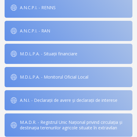
A.N.C.P.I. - RENNS
A.N.C.P.I. - RAN
M.D.L.P.A. - Situații financiare
M.D.L.P.A. - Monitorul Oficial Local
A.N.I. - Declarații de avere și declarații de interese
M.A.D.R. - Registrul Unic Național privind circulația și
destinația terenurilor agricole situate în extravilan