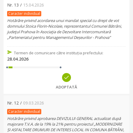
Nr.
13
/
15.04.2026
Caracter individual
Hotărâre privind acordarea unui mandat special cu drept de vot
domnului Stoica Florin-Nicolaie, reprezentantul Comunei Bătrâni,
judeţul Prahova în Asociaţia de Dezvoltare Intercomunitară
„Parteneriatul pentru Managementul Deșeurilor - Prahova”
Termen de comunicare către instituția prefectului
:
28.04.2026
ADOPTATĂ
Nr.
12
/
09.03.2026
Caracter individual
Hotărâre privind aprobarea DEVIZULUI GENERAL actualizat după
majorare T.V.A. de la 19% la 21% pentru proiectul „MODERNIZARE
ȘI ASFALTARE DRUMURI DE INTERES LOCAL IN COMUNA BĂTRÂNI,