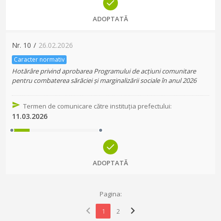
ADOPTATĂ
Nr.
10
/
26.02.2026
Caracter normativ
Hotărâre privind aprobarea Programului de acțiuni comunitare
pentru combaterea sărăciei și marginalizării sociale în anul 2026
Termen de comunicare către instituția prefectului
:
11.03.2026
ADOPTATĂ
Pagina:
chevron_left
chevron_right
1
2