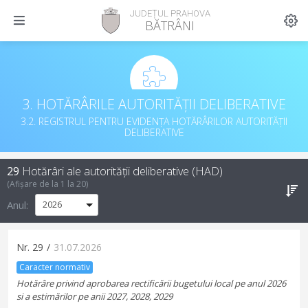
JUDEȚUL PRAHOVA
BĂTRÂNI
3. HOTĂRÂRILE AUTORITĂȚII DELIBERATIVE
3.2. REGISTRUL PENTRU EVIDENȚA HOTĂRÂRILOR AUTORITĂȚII
DELIBERATIVE
29
Hotărâri ale autorității deliberative (HAD)
(Afișare de la
1
la
20
)
Anul:
Nr.
29
/
31.07.2026
Caracter normativ
Hotărâre privind aprobarea rectificării bugetului local pe anul 2026
si a estimărilor pe anii 2027, 2028, 2029