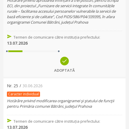
Hotărâre privind aprobarea înființării a trei posturi, pentru Echipa
ECI, din proiectul „Furnizare de servicii integrate în comunitățile
rurale – facilitarea accesului persoanelor vulnerabile la servicii de
bază eficiente și de calitate”, Cod PIDS/586/P04/339395, în afara
organigramei Comunei Bătrâni, județul Prahova
Termen de comunicare către instituția prefectului
:
13.07.2026
ADOPTATĂ
Nr.
25
/
30.06.2026
Caracter individual
Hotărâre privind modificarea organigramei şi ştatului de funcţii
pentru Primăria comunei Bătrâni, judeţul Prahova
Termen de comunicare către instituția prefectului
:
13.07.2026