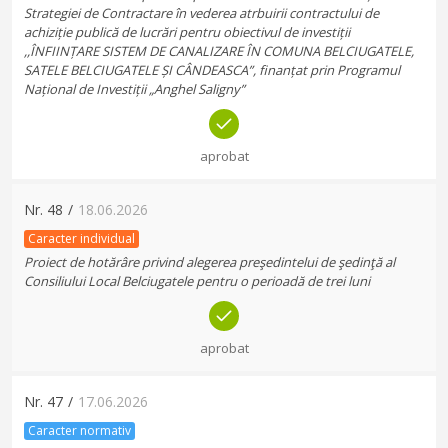
Strategiei de Contractare în vederea atrbuirii contractului de
achiziție publică de lucrări pentru obiectivul de investiții
,,ÎNFIINȚARE SISTEM DE CANALIZARE ÎN COMUNA BELCIUGATELE,
SATELE BELCIUGATELE ȘI CÂNDEASCA”, finanțat prin Programul
Național de Investiții „Anghel Saligny”
aprobat
Nr.
48
/
18.06.2026
Caracter individual
Proiect de hotărâre privind alegerea preşedintelui de şedinţă al
Consiliului Local Belciugatele pentru o perioadă de trei luni
aprobat
Nr.
47
/
17.06.2026
Caracter normativ