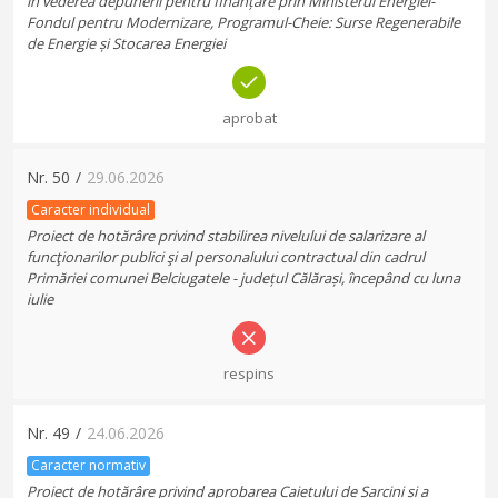
în vederea depunerii pentru finanțare prin Ministerul Energiei-
Fondul pentru Modernizare, Programul-Cheie: Surse Regenerabile
de Energie și Stocarea Energiei
aprobat
Nr.
50
/
29.06.2026
Caracter individual
Proiect de hotărâre privind stabilirea nivelului de salarizare al
funcţionarilor publici şi al personalului contractual din cadrul
Primăriei comunei Belciugatele - județul Călărași, începând cu luna
iulie
respins
Nr.
49
/
24.06.2026
Caracter normativ
Proiect de hotărâre privind aprobarea Caietului de Sarcini și a