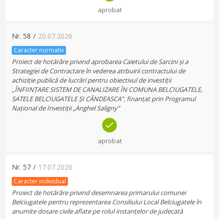
aprobat
Nr.
58
/
20.07.2026
Caracter normativ
Proiect de hotărâre privind aprobarea Caietului de Sarcini și a
Strategiei de Contractare în vederea atrbuirii contractului de
achiziție publică de lucrări pentru obiectivul de investiții
,,ÎNFIINȚARE SISTEM DE CANALIZARE ÎN COMUNA BELCIUGATELE,
SATELE BELCIUGATELE ȘI CÂNDEASCA”, finanțat prin Programul
Național de Investiții „Anghel Saligny”
aprobat
Nr.
57
/
17.07.2026
Caracter individual
Proiect de hotărâre privind desemnarea primarului comunei
Belciugatele pentru reprezentarea Consiliului Local Belciugatele în
anumite dosare civile aflate pe rolul instanțelor de judecată