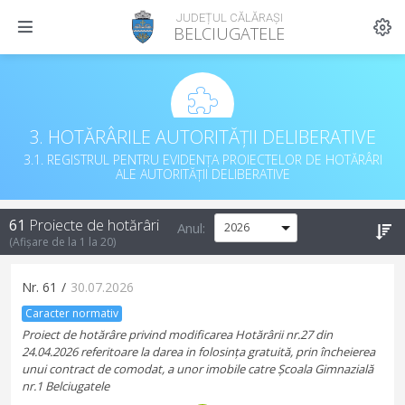
JUDEȚUL CĂLĂRAȘI
BELCIUGATELE
3. HOTĂRÂRILE AUTORITĂȚII DELIBERATIVE
3.1. REGISTRUL PENTRU EVIDENȚA PROIECTELOR DE HOTĂRÂRI
ALE AUTORITĂȚII DELIBERATIVE
61
Proiecte de hotărâri
Anul:
(Afișare de la
1
la
20
)
Nr.
61
/
30.07.2026
Caracter normativ
Proiect de hotărâre privind modificarea Hotărârii nr.27 din
24.04.2026 referitoare la darea in folosința gratuită, prin încheierea
unui contract de comodat, a unor imobile catre Școala Gimnazială
nr.1 Belciugatele