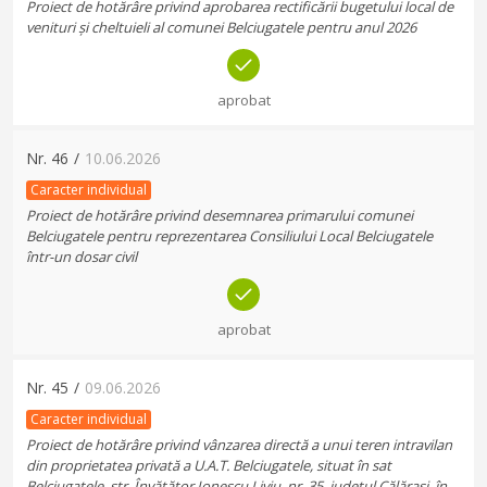
Proiect de hotărâre privind aprobarea rectificării bugetului local de
venituri și cheltuieli al comunei Belciugatele pentru anul 2026
aprobat
Nr.
46
/
10.06.2026
Caracter individual
Proiect de hotărâre privind desemnarea primarului comunei
Belciugatele pentru reprezentarea Consiliului Local Belciugatele
într-un dosar civil
aprobat
Nr.
45
/
09.06.2026
Caracter individual
Proiect de hotărâre privind vânzarea directă a unui teren intravilan
din proprietatea privată a U.A.T. Belciugatele, situat în sat
Belciugatele, str. Învățător Ionescu Liviu, nr. 35, județul Călărași, în