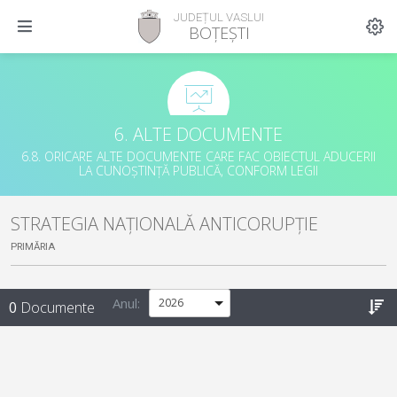
JUDEȚUL VASLUI
BOȚEȘTI
6. ALTE DOCUMENTE
6.8. ORICARE ALTE DOCUMENTE CARE FAC OBIECTUL ADUCERII
LA CUNOȘTINȚĂ PUBLICĂ, CONFORM LEGII
STRATEGIA NAȚIONALĂ ANTICORUPȚIE
PRIMĂRIA
Anul:
0
Documente