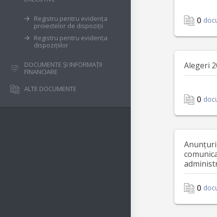
Registru pentru evidența
0
doc
proiectelor de dispoziții
Registru pentru evidența
dispozițiilor
DOCUMENTE ȘI INFORMAȚII
Alegeri 
FINANCIARE
ALTE DOCUMENTE
0
doc
Anunțuri
comunica
administr
0
doc