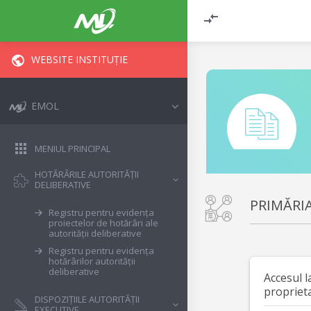
WEBSITE INSTITUȚIE
EMOL
MENIUL PRINCIPAL
HOTĂRÂRILE AUTORITĂȚII
DELIBERATIVE
PRIMĂRI
Registru pentru evidența
proiectelor de hotărâri ale
autorității deliberative
Registru pentru evidența
hotărârilor autorității
deliberative
Accesul l
propriet
DISPOZIȚIILE AUTORITĂȚII
EXECUTIVE