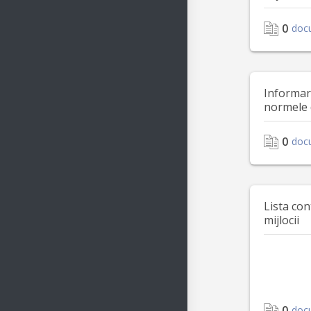
0
doc
Informar
normele 
0
doc
Lista con
mijlocii
0
doc