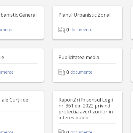
rbanistic General
Planul Urbanistic Zonal
0
umente
documente
le
Publicitatea media
0
umente
documente
ale Curții de
Raportări în sensul Legii
nr. 361 din 2022 privind
protecția avertizorilor în
interes public
0
umente
documente