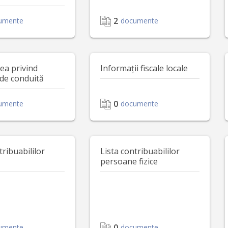
2
umente
documente
ea privind
Informații fiscale locale
de conduită
0
umente
documente
tribuabililor
Lista contribuabililor
persoane fizice
0
umente
documente