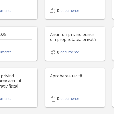
0
umente
documente
2025
Anunțuri privind bunuri
din proprietatea privată
0
umente
documente
 privind
Aprobarea tacită
rea actului
ativ fiscal
0
umente
documente