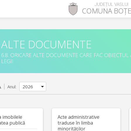
JUDEȚUL VASLUI
COMUNA
BOȚE
ALTE DOCUMENTE
6.8. ORICARE ALTE DOCUMENTE CARE FAC OBIECTUL
LEGII
A
Anul:
a imobilele
Acte administrative
atea publică
traduse în limba
minorităților