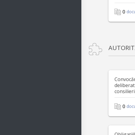
0
doc
AUTORIT
Convocări
deliberat
consilieri
0
doc
Obligații