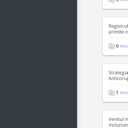
Registru
primite c
0
doc
Strategi
Anticoru
1
doc
Venitul 
incluziu