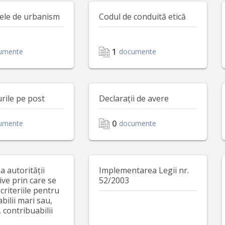
tele de urbanism
Codul de conduită etică
1
umente
documente
rile pe post
Declarații de avere
0
umente
documente
 autorității
Implementarea Legii nr.
ive prin care se
52/2003
 criteriile pentru
bilii mari sau,
 contribuabilii