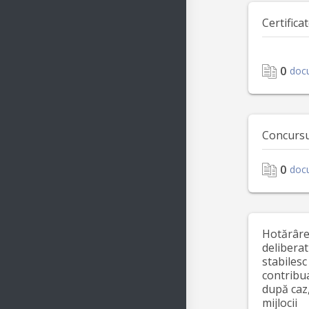
Certifica
0
doc
Concursu
0
doc
Hotărârea
deliberat
stabilesc
contribua
după caz,
mijlocii