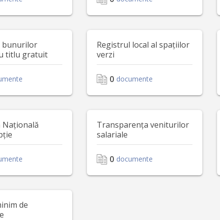
l bunurilor
Registrul local al spațiilor
u titlu gratuit
verzi
0
umente
documente
a Națională
Transparența veniturilor
pție
salariale
0
umente
documente
minim de
ne