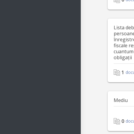
Lista deb
persoane 
înregistr
fiscale r
cuantumu
obligații
1
doc
Mediu
0
doc