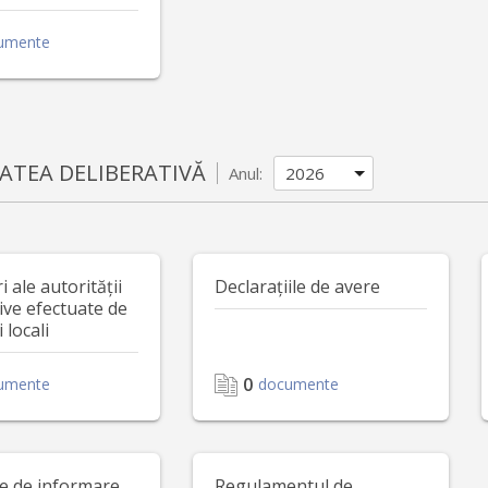
umente
ATEA DELIBERATIVĂ
Anul:
 ale autorității
Declarațiile de avere
ive efectuate de
i locali
0
umente
documente
le de informare
Regulamentul de