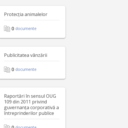
Protecția animalelor
0
documente
Publicitatea vânzării
0
documente
Raportări în sensul OUG
109 din 2011 privind
guvernanța corporativă a
întreprinderilor publice
0
documente