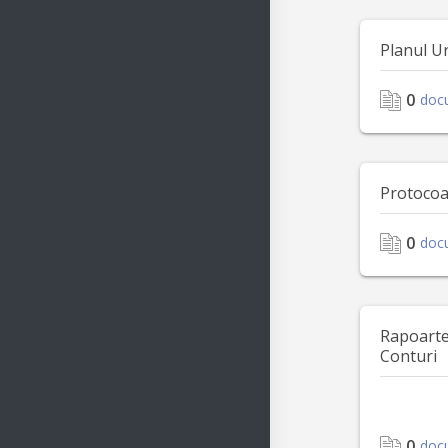
Planul U
0
doc
Protocoa
0
doc
Rapoarte 
Conturi
0
doc