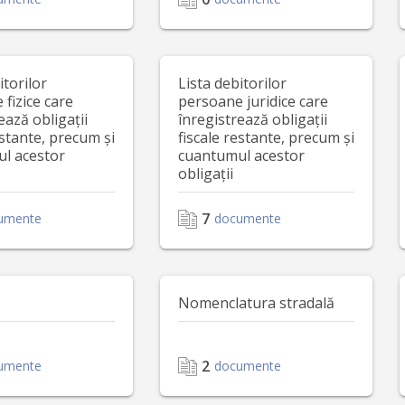
itorilor
Lista debitorilor
fizice care
persoane juridice care
ează obligații
înregistrează obligații
estante, precum și
fiscale restante, precum și
l acestor
cuantumul acestor
obligații
7
umente
documente
Nomenclatura stradală
2
umente
documente