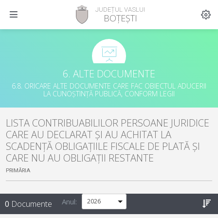
JUDEȚUL VASLUI
BOȚEȘTI
6. ALTE DOCUMENTE
6.8. ORICARE ALTE DOCUMENTE CARE FAC OBIECTUL ADUCERII
LA CUNOȘTINȚĂ PUBLICĂ, CONFORM LEGII
LISTA CONTRIBUABILILOR PERSOANE JURIDICE
CARE AU DECLARAT ȘI AU ACHITAT LA
SCADENȚĂ OBLIGAȚIILE FISCALE DE PLATĂ ȘI
CARE NU AU OBLIGAȚII RESTANTE
PRIMĂRIA
Anul:
0
Documente