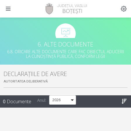
JUDEȚUL VASLUI
BOȚEȘTI
6. ALTE DOCUMENTE
6.8. ORICARE ALTE DOCUMENTE CARE FAC OBIECTUL ADUCERII
LA CUNOȘTINȚĂ PUBLICĂ, CONFORM LEGII
DECLARAȚIILE DE AVERE
AUTORITATEA DELIBERATIVĂ
Anul:
0
Documente