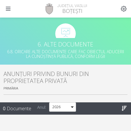
JUDEȚUL VASLUI
BOȚEȘTI
6. ALTE DOCUMENTE
6.8. ORICARE ALTE DOCUMENTE CARE FAC OBIECTUL ADUCERII
LA CUNOȘTINȚĂ PUBLICĂ, CONFORM LEGII
ANUNȚURI PRIVIND BUNURI DIN
PROPRIETATEA PRIVATĂ
PRIMĂRIA
Anul:
0
Documente