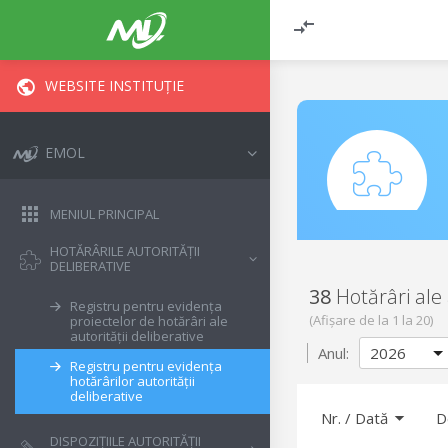
WEBSITE INSTITUȚIE
EMOL
MENIUL PRINCIPAL
HOTĂRÂRILE AUTORITĂȚII
DELIBERATIVE
38
Hotărâri ale 
Registru pentru evidența
(Afișare de la
1
la
20
)
proiectelor de hotărâri ale
autorității deliberative
Anul:
Registru pentru evidența
hotărârilor autorității
deliberative
Nr.
/
Dată
D
DISPOZIȚIILE AUTORITĂȚII