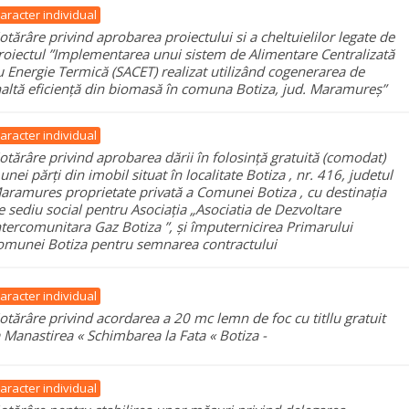
aracter individual
otărâre privind aprobarea proiectului si a cheltuielilor legate de
roiectul ”Implementarea unui sistem de Alimentare Centralizată
u Energie Termică (SACET) realizat utilizând cogenerarea de
naltă eficiență din biomasă în comuna Botiza, jud. Maramureș”
aracter individual
otărâre privind aprobarea dării în folosință gratuită (comodat)
 unei părți din imobil situat în localitate Botiza , nr. 416, judetul
aramures proprietate privată a Comunei Botiza , cu destinația
e sediu social pentru Asociația „Asociatia de Dezvoltare
ntercomunitara Gaz Botiza ”, și împuternicirea Primarului
omunei Botiza pentru semnarea contractului
aracter individual
otărâre privind acordarea a 20 mc lemn de foc cu titllu gratuit
a Manastirea « Schimbarea la Fata « Botiza -
aracter individual