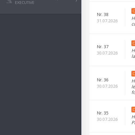
EXECUTIVE
C
Nr.
38
H
31.07.2026
c
C
Nr.
37
H
30.07.2026
l
C
Nr.
36
H
30.07.2026
l
f
C
Nr.
35
H
30.07.2026
P