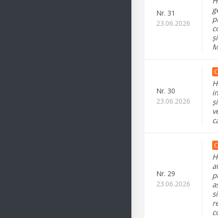
H
g
Nr.
31
p
23.06.2026
c
ș
M
C
H
Nr.
30
i
23.06.2026
ș
v
c
C
H
a
Nr.
29
p
23.06.2026
a
s
r
c