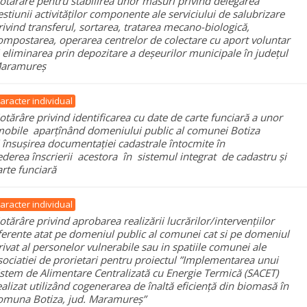
otărâre pentru stabilirea unor măsuri privind delegarea
estiunii activităților componente ale serviciului de salubrizare
rivind transferul, sortarea, tratarea mecano-biologică,
ompostarea, operarea centrelor de colectare cu aport voluntar
i eliminarea prin depozitare a deșeurilor municipale în județul
aramureș
aracter individual
otărâre privind identificarea cu date de carte funciară a unor
mobile aparțînând domeniului public al comunei Botiza
i însușirea documentației cadastrale întocmite în
ederea înscrierii acestora în sistemul integrat de cadastru și
arte funciară
aracter individual
otărâre privind aprobarea realizării lucrărilor/intervențiilor
ferente atat pe domeniul public al comunei cat si pe domeniul
rivat al personelor vulnerabile sau in spatiile comunei ale
sociatiei de prorietari pentru proiectul ”Implementarea unui
istem de Alimentare Centralizată cu Energie Termică (SACET)
ealizat utilizând cogenerarea de înaltă eficiență din biomasă în
omuna Botiza, jud. Maramureș”