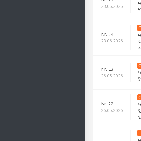
H
23.06.2026
B
C
Nr.
24
H
23.06.2026
n
2
C
Nr.
23
H
26.05.2026
B
C
Nr.
22
H
26.05.2026
f
n
C
H