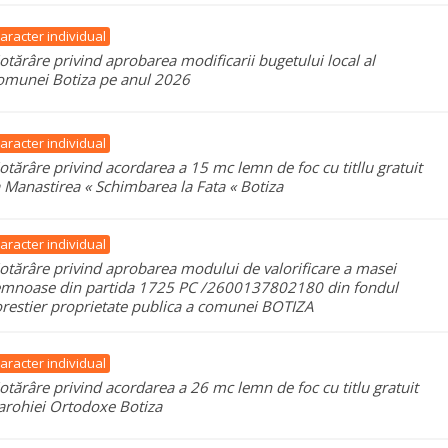
aracter individual
otărâre privind aprobarea modificarii bugetului local al
omunei Botiza pe anul 2026
aracter individual
otărâre privind acordarea a 15 mc lemn de foc cu titllu gratuit
a Manastirea « Schimbarea la Fata « Botiza
aracter individual
otărâre privind aprobarea modului de valorificare a masei
emnoase din partida 1725 PC /2600137802180 din fondul
orestier proprietate publica a comunei BOTIZA
aracter individual
otărâre privind acordarea a 26 mc lemn de foc cu titlu gratuit
arohiei Ortodoxe Botiza