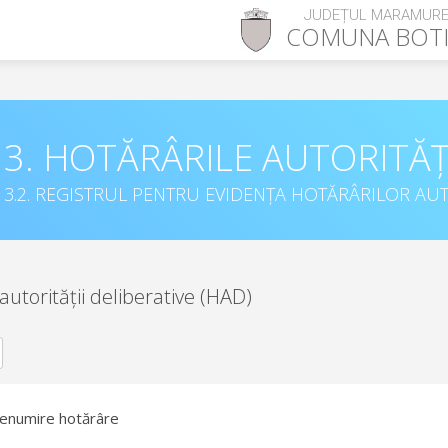
JUDEȚUL MARAMUR
COMUNA
BOT
3. HOTĂRÂRILE AUTORITĂȚ
3.2. REGISTRUL PENTRU EVIDENȚA HOTĂRÂRILOR AUT
autorității deliberative (HAD)
enumire hotărâre