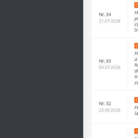
C
H
Nr.
34
p
21.07.2026
c
î
C
H
a
Nr.
33
M
09.07.2026
d
I
c
C
Nr.
32
H
23.06.2026
l
C