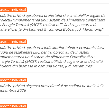
aracter individual
otărâre privind aprobarea proiectului si a cheltuielilor legate de
roiectul ”Implementarea unui sistem de Alimentare Centralizată
u Energie Termică (SACET) realizat utilizând cogenerarea de
naltă eficiență din biomasă în comuna Botiza, jud. Maramureș”
aracter individual
otărâre privind aprobarea indicatorilor tehnico-economici faza
tudiu de fezabilitate (SF), pentru obiectivul de investiții
Implementarea unui sistem de Alimentare Centralizată cu
nergie Termică (SACET) realizat utilizând cogenerarea de înaltă
ficiență din biomasă în comuna Botiza, jud. Maramureș”
aracter individual
otărâre privind alegerea presedintelui de sedinta pe lunile iulie-
eptembrie 2026
aracter individual