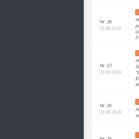
C
H
Nr.
28
p
23.06.2026
c
î
C
H
Nr.
27
S
23.06.2026
”
E
e
C
Nr.
26
H
23.06.2026
s
C
Nr.
25