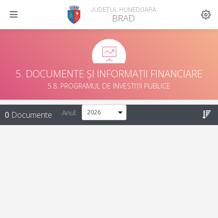
JUDEȚUL HUNEDOARA
BRAD
5. DOCUMENTE ȘI INFORMAȚII FINANCIARE
5.8. PROGRAMUL DE INVESTIȚII PUBLICE
Anul:
0
Documente