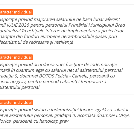
aracter individual
ispoziție privind majorarea salariului de bază lunar aferent
unii IULIE 2026 pentru personalul Primăriei Municipiului Brad
ominalizat în echipele interne de implementare a proiectelor
inanțate din fonduri europene nerambursabile și/sau prin
ecanismul de redresare și reziliență
aracter individual
ispoziție privind acordarea unei fracțiuni de indemnizaţie
unară în cuantum egal cu salariul net al asistentului personal
radația 0, doamnei BOTOȘ Felicia - Camela, persoană cu
andicap grav, pentru perioada absenței temporare a
sistentului personal
aracter individual
ispoziție privind sistarea indemnizaţiei lunare, egală cu salariul
et al asistentului personal, gradaţia 0, acordată doamnei LUPȘA
iorica, persoană cu handicap grav