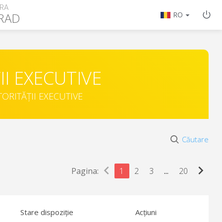
RA
RAD
RO
II EXECUTIVE
TORITĂȚII EXECUTIVE
Căutare
chevron_left
chevron_right
Pagina:
1
2
3
...
20
Stare dispoziție
Acțiuni