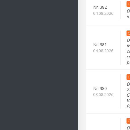
C
Nr.
382
D
04.08.2026
i
C
D
Nr.
381
M
04.08.2026
c
c
p
C
D
Nr.
380
2
03.08.2026
C
V
P
C
D