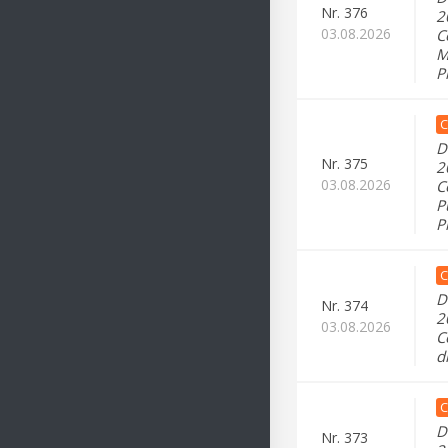
Nr.
376
2
03.08.2026
C
M
P
C
D
Nr.
375
2
03.08.2026
C
P
P
C
D
Nr.
374
2
03.08.2026
C
d
C
D
Nr.
373