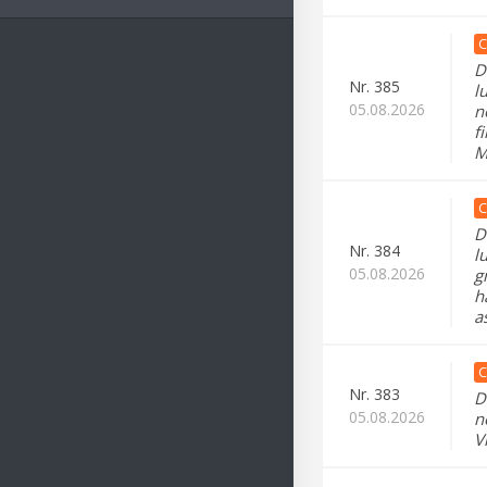
C
D
Nr.
385
l
05.08.2026
n
f
M
C
D
Nr.
384
l
05.08.2026
g
h
a
C
Nr.
383
D
05.08.2026
n
V