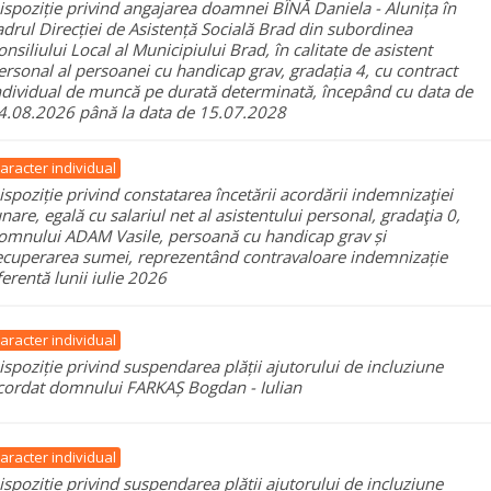
ispoziție privind angajarea doamnei BÎNĂ Daniela - Alunița în
adrul Direcției de Asistență Socială Brad din subordinea
onsiliului Local al Municipiului Brad, în calitate de asistent
ersonal al persoanei cu handicap grav, gradația 4, cu contract
ndividual de muncă pe durată determinată, începând cu data de
4.08.2026 până la data de 15.07.2028
aracter individual
ispoziție privind constatarea încetării acordării indemnizaţiei
unare, egală cu salariul net al asistentului personal, gradaţia 0,
omnului ADAM Vasile, persoană cu handicap grav și
ecuperarea sumei, reprezentând contravaloare indemnizație
ferentă lunii iulie 2026
aracter individual
ispoziție privind suspendarea plății ajutorului de incluziune
cordat domnului FARKAȘ Bogdan - Iulian
aracter individual
ispoziție privind suspendarea plății ajutorului de incluziune