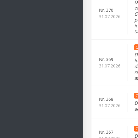
D
c
Nr.
370
C
31.07.2026
p
i
0
C
D
Nr.
369
l
31.07.2026
d
r
a
C
Nr.
368
D
31.07.2026
a
C
Nr.
367
D