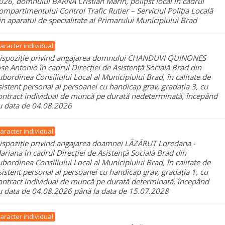
026, domnului BARNA Cristian Marin, poliţist local în cadrul
ompartimentului Control Trafic Rutier – Serviciul Poliţia Locală
in aparatul de specialitate al Primarului Municipiului Brad
aracter individual
ispoziție privind angajarea domnului CHANDUVI QUINONES
ose Antonio în cadrul Direcției de Asistență Socială Brad din
ubordinea Consiliului Local al Municipiului Brad, în calitate de
sistent personal al persoanei cu handicap grav, gradația 3, cu
ontract individual de muncă pe durată nedeterminată, începând
u data de 04.08.2026
aracter individual
ispoziție privind angajarea doamnei LĂZĂRUȚ Loredana -
ariana în cadrul Direcției de Asistență Socială Brad din
ubordinea Consiliului Local al Municipiului Brad, în calitate de
sistent personal al persoanei cu handicap grav, gradația 1, cu
ontract individual de muncă pe durată determinată, începând
u data de 04.08.2026 până la data de 15.07.2028
aracter individual