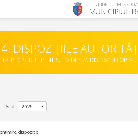
JUDEȚUL HUNEDOA
MUNICIPIUL
B
4. DISPOZIȚIILE AUTORITĂȚ
4.2. REGISTRUL PENTRU EVIDENȚA DISPOZIȚIILOR AU
Anul:
enumire dispoziție