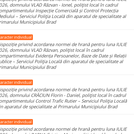
026, domnului VLAD Răzvan - Ionel, poliţist local în cadrul
ompartimentului Inspecție Comercială și Control Protecția
ediului – Serviciul Poliţia Locală din aparatul de specialitate al
rimarului Municipiului Brad
aracter individual
ispoziție privind acordarea normei de hrană pentru luna IULIE
026, domnului VLAD Răzvan, poliţist local în cadrul
ompartimentului Evidența Persoanelor, Baze de Date și Relații
ublice – Serviciul Poliţia Locală din aparatul de specialitate al
rimarului Municipiului Brad
aracter individual
ispoziție privind acordarea normei de hrană pentru luna IULIE
026, domnului CRĂCIUN Florin - Daniel, poliţist local în cadrul
ompartimentului Control Trafic Rutier – Serviciul Poliţia Locală
in aparatul de specialitate al Primarului Municipiului Brad
aracter individual
ispoziție privind acordarea normei de hrană pentru luna IULIE