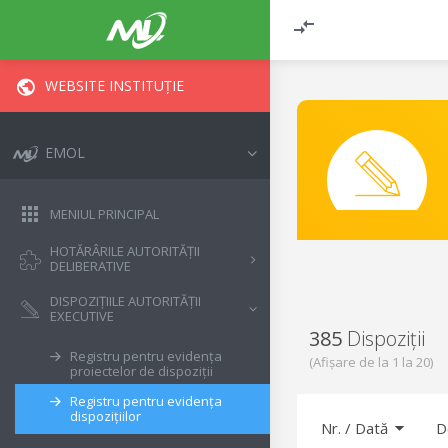
WEBSITE INSTITUȚIE
EMOL
MENIUL PRINCIPAL
HOTĂRÂRILE AUTORITĂȚII
DELIBERATIVE
DISPOZIȚIILE AUTORITĂȚII
EXECUTIVE
385
Dispoziții
Registru pentru evidența
(Afișare de la
1
la
20
)
proiectelor de dispoziții
Registru pentru evidența
dispozițiilor
Nr.
/
Dată
D