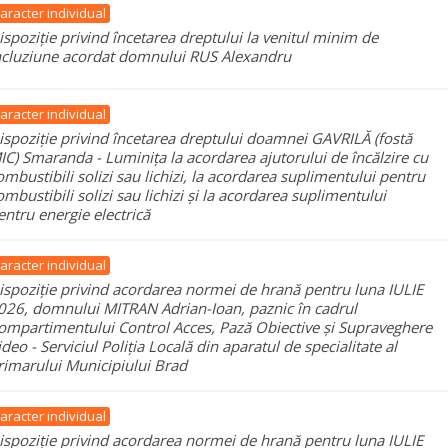
aracter individual
ispoziție privind încetarea dreptului la venitul minim de
ncluziune acordat domnului RUS Alexandru
aracter individual
ispoziție privind încetarea dreptului doamnei GAVRILĂ (fostă
IC) Smaranda - Luminița la acordarea ajutorului de încălzire cu
ombustibili solizi sau lichizi, la acordarea suplimentului pentru
ombustibili solizi sau lichizi și la acordarea suplimentului
entru energie electrică
aracter individual
ispoziție privind acordarea normei de hrană pentru luna IULIE
026, domnului MITRAN Adrian-Ioan, paznic în cadrul
ompartimentului Control Acces, Pază Obiective și Supraveghere
ideo - Serviciul Poliția Locală din aparatul de specialitate al
rimarului Municipiului Brad
aracter individual
ispoziție privind acordarea normei de hrană pentru luna IULIE