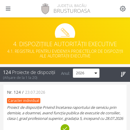
JUDEȚUL BACĂU
BRUSTUROASA
4. DISPOZIȚIILE AUTORITĂȚII EXECUTIVE
4.1. REGISTRUL PENTRU EVIDENȚA PROIECTELOR DE DISPOZIȚII
ALE AUTORITĂȚII EXECUTIVE
124
Proiecte de dispoziții
Anul:
(Afișare de la
1
la
20
)
Nr.
124
/
23.07.2026
Caracter individual
Proiect de dispoziție Privind încetarea raportului de serviciu prin
demisie, a doamnei, avand funcția publica de executie de consilier,
clasa I, grad profesional superior, gradația 5, incepand cu 28.07.2026