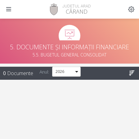
JUDEȚUL ARAD
CĂRAND
5. DOCUMENTE ȘI INFORMAȚII FINANCIARE
5.5. BUGETUL GENERAL CONSOLIDAT
Anul:
0
Documente