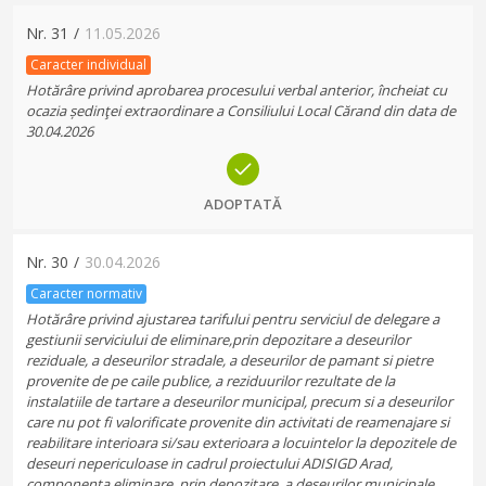
Nr.
31
/
11.05.2026
Caracter individual
Hotărâre privind aprobarea procesului verbal anterior, încheiat cu
ocazia ședinţei extraordinare a Consiliului Local Cărand din data de
30.04.2026
ADOPTATĂ
Nr.
30
/
30.04.2026
Caracter normativ
Hotărâre privind ajustarea tarifului pentru serviciul de delegare a
gestiunii serviciului de eliminare,prin depozitare a deseurilor
reziduale, a deseurilor stradale, a deseurilor de pamant si pietre
provenite de pe caile publice, a reziduurilor rezultate de la
instalatiile de tartare a deseurilor municipal, precum si a deseurilor
care nu pot fi valorificate provenite din activitati de reamenajare si
reabilitare interioara si/sau exterioara a locuintelor la depozitele de
deseuri nepericuloase in cadrul proiectului ADISIGD Arad,
componenta eliminare, prin depozitare, a deseurilor municipale