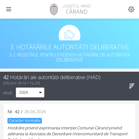
JUDEȚUL ARAD
CĂRAND
3. HOTĂRÂRILE AUTORITĂȚII DELIBERATIVE
3.2. REGISTRUL PENTRU EVIDENȚA HOTĂRÂRILOR AUTORITĂȚII
DELIBERATIVE
42
Hotărâri ale autorității deliberative (HAD)
(Afișare de la
1
la
20
)
Anul:
Nr.
42
/
26.06.2026
Caracter normativ
Hotărâre privind exprimarea intenției Comunei Cărand privind
aderarea la Asociația de Dezvoltare Intercomunitară de Transport