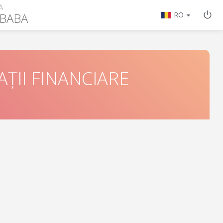
A
IBABA
RO
ȚII FINANCIARE