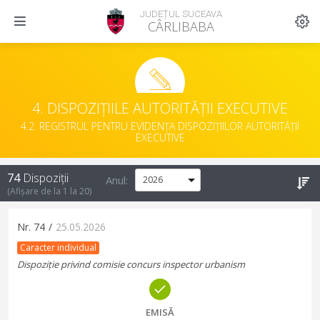
JUDEȚUL SUCEAVA
CÂRLIBABA
4. DISPOZIȚIILE AUTORITĂȚII EXECUTIVE
4.2. REGISTRUL PENTRU EVIDENȚA DISPOZIȚIILOR AUTORITĂȚII
EXECUTIVE
74
Dispoziții
Anul:
(Afișare de la
1
la
20
)
Nr.
74
/
25.05.2026
Caracter individual
Dispoziție privind comisie concurs inspector urbanism
EMISĂ