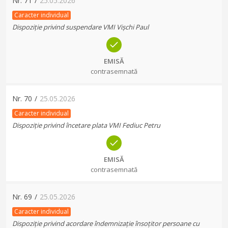
Nr.
71
/
25.05.2026
Caracter individual
Dispoziție privind suspendare VMI Vișchi Paul
EMISĂ
contrasemnată
Nr.
70
/
25.05.2026
Caracter individual
Dispoziție privind încetare plata VMI Fediuc Petru
EMISĂ
contrasemnată
Nr.
69
/
25.05.2026
Caracter individual
Dispoziție privind acordare îndemnizație însoțitor persoane cu