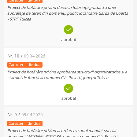
Caracter individual
Proiect de hotărâre privind darea in folosință gratuită a unei
suprafețe de teren din domeniul public local către Garda de Coastă
- STPF Tulcea
aprobat
Nr.
10
/
09.04.2026
Caracter individual
Proiect de hotărâre privind aprobarea structurii organizatorice și a
statului de funcții al comunei C.A. Rosetti, județul Tulcea
aprobat
Nr.
9
/
09.04.2026
Caracter individual
Proiect de hotărâre privind acordarea a unui mandat special
domnului ANTONEL POCORA, primar al comunei C.A. Rosetti,