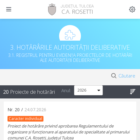
JUDEȚUL TULCEA
C.A. ROSETTI
3. HOTĂRÂRILE AUTORITĂȚII DELIBERATIVE
3.1. REGISTRUL PENTRU EVIDENȚA PROIECTELOR DE HOTĂRÂRI
ALE AUTORITĂȚII DELIBERATIVE
Căutare
Anul:
20
Proiecte de hotărâri
Nr.
20
/
24.07.2026
Caracter individual
Proiect de hotărâre privind aprobarea Regulamentului de
organizare și funcționare al aparatului de specialitate al primarului
comunei C.A. Rosetti, județul Tulcea