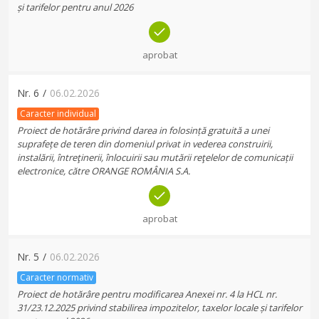
și tarifelor pentru anul 2026
aprobat
Nr.
6
/
06.02.2026
Caracter individual
Proiect de hotărâre privind darea in folosință gratuită a unei
suprafețe de teren din domeniul privat in vederea construirii,
instalării, întreţinerii, înlocuirii sau mutării reţelelor de comunicații
electronice, către ORANGE ROMÂNIA S.A.
aprobat
Nr.
5
/
06.02.2026
Caracter normativ
Proiect de hotărâre pentru modificarea Anexei nr. 4 la HCL nr.
31/23.12.2025 privind stabilirea impozitelor, taxelor locale și tarifelor