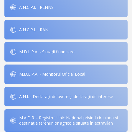
A.N.C.P.I. - RENNS
A.N.C.P.I. - RAN
M.D.L.P.A. - Situații financiare
M.D.L.P.A. - Monitorul Oficial Local
A.N.I. - Declarații de avere și declarații de interese
M.A.D.R. - Registrul Unic Național privind circulația și
destinația terenurilor agricole situate în extravilan