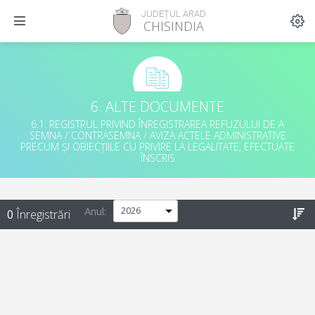
JUDEȚUL ARAD
CHISINDIA
6. ALTE DOCUMENTE
6.1. REGISTRUL PRIVIND ÎNREGISTRAREA REFUZULUI DE A
SEMNA / CONTRASEMNA / AVIZA ACTELE ADMINISTRATIVE
PRECUM ȘI OBIECȚIILE CU PRIVIRE LA LEGALITATE, EFECTUATE
ÎNSCRIS
Anul
:
0
Înregistrări