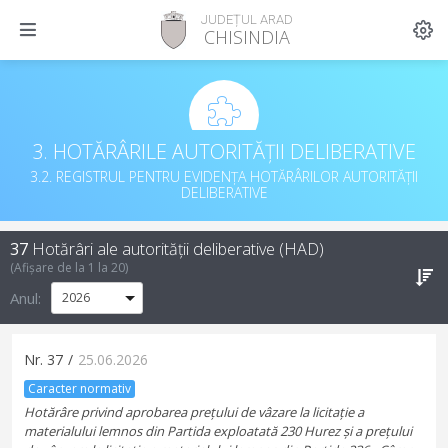
JUDEȚUL ARAD
CHISINDIA
3. HOTĂRÂRILE AUTORITĂȚII DELIBERATIVE
3.2. REGISTRUL PENTRU EVIDENȚA HOTĂRÂRILOR AUTORITĂȚII
DELIBERATIVE
37
Hotărâri ale autorității deliberative (HAD)
(Afișare de la
1
la
20
)
Anul:
Nr.
37
/
25.06.2026
Caracter normativ
Hotărâre privind aprobarea prețului de vâzare la licitație a
materialului lemnos din Partida exploatată 230 Hurez și a prețului