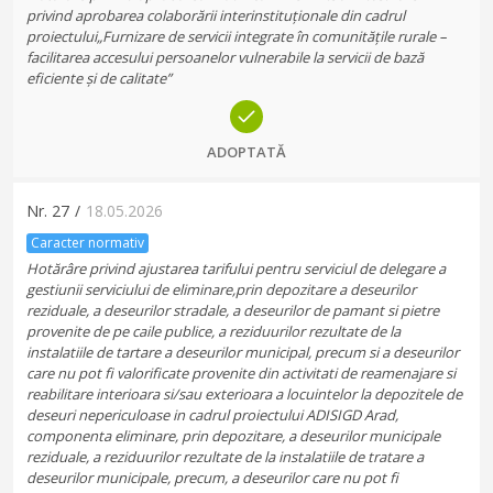
privind aprobarea colaborării interinstituționale din cadrul
proiectului„Furnizare de servicii integrate în comunitățile rurale –
facilitarea accesului persoanelor vulnerabile la servicii de bază
eficiente și de calitate”
ADOPTATĂ
Nr.
27
/
18.05.2026
Caracter normativ
Hotărâre privind ajustarea tarifului pentru serviciul de delegare a
gestiunii serviciului de eliminare,prin depozitare a deseurilor
reziduale, a deseurilor stradale, a deseurilor de pamant si pietre
provenite de pe caile publice, a reziduurilor rezultate de la
instalatiile de tartare a deseurilor municipal, precum si a deseurilor
care nu pot fi valorificate provenite din activitati de reamenajare si
reabilitare interioara si/sau exterioara a locuintelor la depozitele de
deseuri nepericuloase in cadrul proiectului ADISIGD Arad,
componenta eliminare, prin depozitare, a deseurilor municipale
reziduale, a reziduurilor rezultate de la instalatiile de tratare a
deseurilor municipale, precum, a deseurilor care nu pot fi