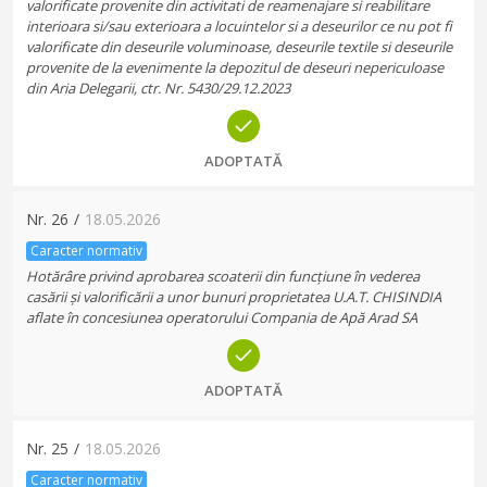
valorificate provenite din activitati de reamenajare si reabilitare
interioara si/sau exterioara a locuintelor si a deseurilor ce nu pot fi
valorificate din deseurile voluminoase, deseurile textile si deseurile
provenite de la evenimente la depozitul de deseuri nepericuloase
din Aria Delegarii, ctr. Nr. 5430/29.12.2023
ADOPTATĂ
Nr.
26
/
18.05.2026
Caracter normativ
Hotărâre privind aprobarea scoaterii din funcțiune în vederea
casării și valorificării a unor bunuri proprietatea U.A.T. CHISINDIA
aflate în concesiunea operatorului Compania de Apă Arad SA
ADOPTATĂ
Nr.
25
/
18.05.2026
Caracter normativ