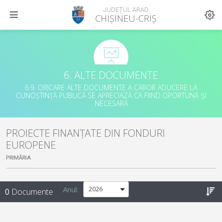
JUDEȚUL ARAD
CHIȘINEU-CRIȘ
6. ALTE DOCUMENTE
6.9. ORICARE ALTE DOCUMENTE A CĂROR ADUCERE LA
CUNOȘTINȚĂ PUBLICĂ SE APRECIAZĂ CA FIIND OPORTUNĂ ȘI
NECESARĂ
PROIECTE FINANȚATE DIN FONDURI
EUROPENE
PRIMĂRIA
Anul:
0
Documente