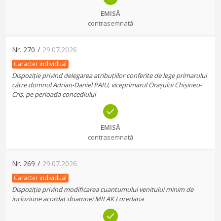
EMISĂ
contrasemnată
Nr.
270
/
29.07.2026
Caracter individual
Dispoziție privind delegarea atribuțiilor conferite de lege primarului
către domnul Adrian-Daniel PAIU, viceprimarul Orașului Chișineu-
Criș, pe perioada concediului
EMISĂ
contrasemnată
Nr.
269
/
29.07.2026
Caracter individual
Dispoziție privind modificarea cuantumului venitului minim de
incluziune acordat doamnei MILAK Loredana