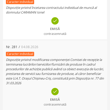
Caracter individual
Dispoziție privind încetarea contractului individual de muncă al
domnului CARAMAN Ionel
EMISĂ
contrasemnată
Nr.
281
/
04.08.2026
Caracter individual
Dispoziție privind modificarea componenței Comisei de recepție la
terminarea lucrărilor/serviciilor/furnizării de produse în cadrul
procedurilor de achiziție publică având ca obiect execuția de lucrări,
prestarea de servicii sau furnizarea de produse, al căror beneficiar
este U.A.T. Orașul Chișineu-Criș, constituită prin Dispoziția nr. 77 din
31.03.2026
EMISĂ
contrasemnată