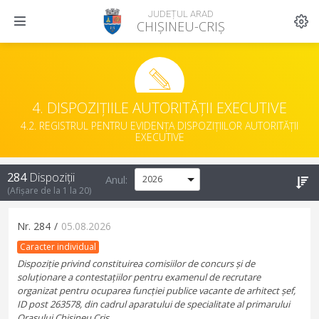
JUDEȚUL ARAD
CHIȘINEU-CRIȘ
4. DISPOZIȚIILE AUTORITĂȚII EXECUTIVE
4.2. REGISTRUL PENTRU EVIDENȚA DISPOZIȚIILOR AUTORITĂȚII
EXECUTIVE
284
Dispoziții
Anul:
(Afișare de la
1
la
20
)
Nr.
284
/
05.08.2026
Caracter individual
Dispoziție privind constituirea comisiilor de concurs și de
soluționare a contestațiilor pentru examenul de recrutare
organizat pentru ocuparea funcției publice vacante de arhitect șef,
ID post 263578, din cadrul aparatului de specialitate al primarului
Orașului Chișineu Criș