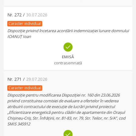
Nr.
272
/
30.07.2026
Caracter individual
Dispoziție privind încetarea acordării indemnizației lunare domnului
IOANUȚ Ioan
EMISĂ
contrasemnată
Nr.
271
/
29.07.2026
Caracter individual
Dispoziție pentru modificarea Dispoziției nr. 160 din 23.06.2026
privind constituirea comisiei de evaluare a ofertelor în vederea
atribuirii contractului de execuție de lucrări privind proiectul
„Eficientizare energetică pentru clădiri de apartamente din Orașul
Chișineu-Criș, Str. Înfrățirii, nr. 81-83, nr. 79, Str. Teilor, nr. 5/A”, cod
SMIS 345912