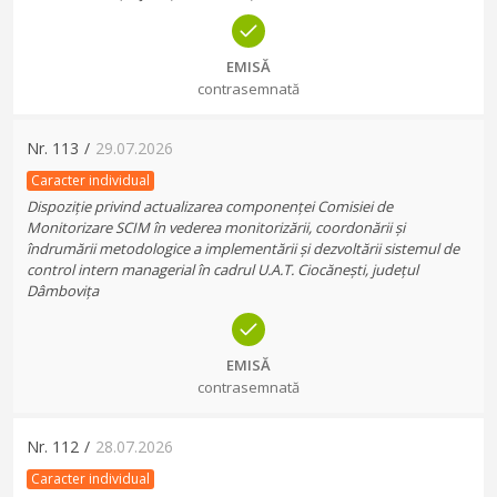
EMISĂ
contrasemnată
Nr.
113
/
29.07.2026
Caracter individual
Dispoziție privind actualizarea componenței Comisiei de
Monitorizare SCIM în vederea monitorizării, coordonării și
îndrumării metodologice a implementării și dezvoltării sistemul de
control intern managerial în cadrul U.A.T. Ciocănești, județul
Dâmbovița
EMISĂ
contrasemnată
Nr.
112
/
28.07.2026
Caracter individual