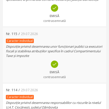
EMISĂ
contrasemnată
Nr.
115
/
29.07.2026
Caracter individual
Dispoziție privind desemnarea unor funcționari publici ca executori
fiscali și stabilirea atribuțiilor specifice în cadrul Compartimentului
Taxe și impozite
EMISĂ
contrasemnată
Nr.
114
/
29.07.2026
Caracter individual
Dispoziție privind desemnarea responsabililor cu riscurile la nivelul
U.A.T. Ciocănești, județul Dâmbovița