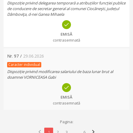
Dispoziție privind delegarea temporară a atribuțiilor funcției publice
de conducere de secretar general al comunei Ciocăneşti, județul
Dâmboviţa, d-nei Ganea Mihaela
EMISĂ
contrasemnată
Nr.
97
/
29.06.2026
Caracter individual
Dispoziție privind modificarea salariului de baza lunar brut al
doamnei VORNICEASA Gabi
EMISĂ
contrasemnată
Pagina:
chevron_left
chevron_right
1
2
3
...
6