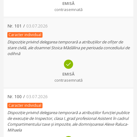
EMISĂ
contrasemnată
Nr.
101
/
03.07.2026
Caracter individual
Dispoziție privind delegarea temporară a atribuțiilor de ofițer de
stare civilă, ale doamnei Stoica Mădălina pe perioada concediului de
odihnă
EMISĂ
contrasemnată
Nr.
100
/
03.07.2026
Caracter individual
Dispoziție privind delegarea temporară a atribuțiilor funcției publice
de execuție de Inspector, clasa I, grad profesional Asistent în cadrul
Compartimentului taxe și impozite, ale domnișoareai Alexe Raluca-
Mihaela