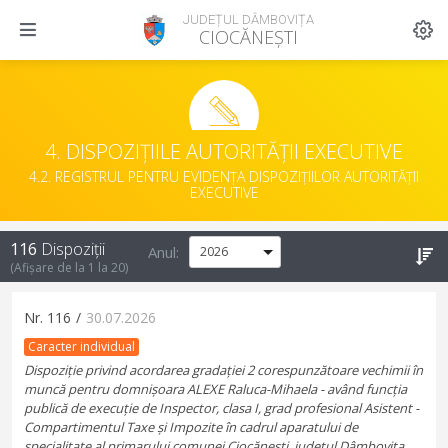
JUDEȚUL DÂMBOVIȚA
CIOCĂNEȘTI
4. DISPOZIȚIILE AUTORITĂȚII EXECUTIVE
4.2. REGISTRUL PENTRU EVIDENȚA DISPOZIȚIILOR AUTORITĂȚII
EXECUTIVE
116
Dispoziții
Anul:
(Afișare de la
1
la
20
)
Nr.
116
/
30.07.2026
Caracter individual
Dispoziție privind acordarea gradației 2 corespunzătoare vechimii în
muncă pentru domnișoara ALEXE Raluca-Mihaela - având funcția
publică de execuție de Inspector, clasa I, grad profesional Asistent -
Compartimentul Taxe și Impozite în cadrul aparatului de
specialitate al primarului comunei Ciocănești, județul Dâmbovița