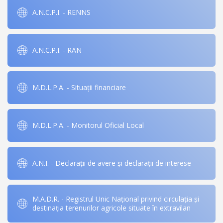
A.N.C.P.I. - RENNS
A.N.C.P.I. - RAN
M.D.L.P.A. - Situații financiare
M.D.L.P.A. - Monitorul Oficial Local
A.N.I. - Declarații de avere și declarații de interese
M.A.D.R. - Registrul Unic Național privind circulația și
destinația terenurilor agricole situate în extravilan