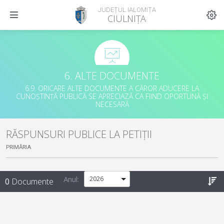
JUDEȚUL IALOMIȚA
CIULNIȚA
6. ALTE DOCUMENTE
6.9. ORICARE ALTE DOCUMENTE A CĂROR ADUCERE LA
CUNOȘTINȚĂ PUBLICĂ SE APRECIAZĂ CA FIIND OPORTUNĂ ȘI
NECESARĂ
RĂSPUNSURI PUBLICE LA PETIȚII
PRIMĂRIA
Anul:
0
Documente