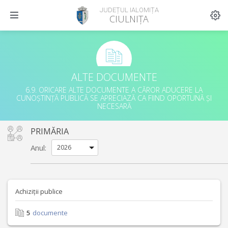
JUDEȚUL IALOMIȚA
CIULNIȚA
ALTE DOCUMENTE
6.9. ORICARE ALTE DOCUMENTE A CĂROR ADUCERE LA
CUNOȘTINȚĂ PUBLICĂ SE APRECIAZĂ CA FIIND OPORTUNĂ ȘI
NECESARĂ
PRIMĂRIA
Anul:
Achiziții publice
5
documente