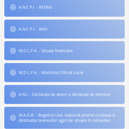
A.N.C.P.I. - RENNS
A.N.C.P.I. - RAN
M.D.L.P.A. - Situații financiare
M.D.L.P.A. - Monitorul Oficial Local
A.N.I. - Declarații de avere și declarații de interese
M.A.D.R. - Registrul Unic Național privind circulația și
destinația terenurilor agricole situate în extravilan