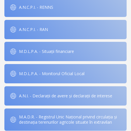
A.N.C.P.I. - RENNS
A.N.C.P.I. - RAN
M.D.L.P.A. - Situații financiare
M.D.L.P.A. - Monitorul Oficial Local
A.N.I. - Declarații de avere și declarații de interese
M.A.D.R. - Registrul Unic Național privind circulația și
destinația terenurilor agricole situate în extravilan