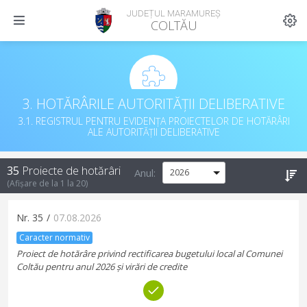
JUDEȚUL MARAMUREȘ
COLTĂU
3. HOTĂRÂRILE AUTORITĂȚII DELIBERATIVE
3.1. REGISTRUL PENTRU EVIDENȚA PROIECTELOR DE HOTĂRÂRI
ALE AUTORITĂȚII DELIBERATIVE
35
Proiecte de hotărâri
Anul:
(Afișare de la
1
la
20
)
Nr.
35
/
07.08.2026
Caracter normativ
Proiect de hotărâre privind rectificarea bugetului local al Comunei
Coltău pentru anul 2026 și virări de credite