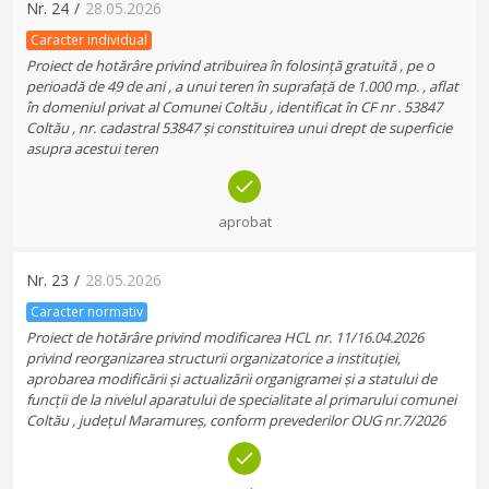
Nr.
24
/
28.05.2026
Caracter individual
Proiect de hotărâre privind atribuirea în folosință gratuită , pe o
perioadă de 49 de ani , a unui teren în suprafață de 1.000 mp. , aflat
în domeniul privat al Comunei Coltău , identificat în CF nr . 53847
Coltău , nr. cadastral 53847 și constituirea unui drept de superficie
asupra acestui teren
aprobat
Nr.
23
/
28.05.2026
Caracter normativ
Proiect de hotărâre privind modificarea HCL nr. 11/16.04.2026
privind reorganizarea structurii organizatorice a instituției,
aprobarea modificării și actualizării organigramei și a statului de
funcții de la nivelul aparatului de specialitate al primarului comunei
Coltău , județul Maramureș, conform prevederilor OUG nr.7/2026