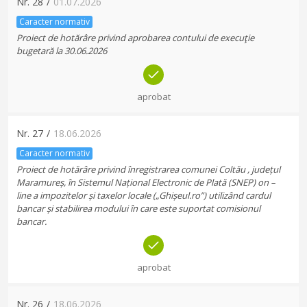
Nr.
28
/
01.07.2026
Caracter normativ
Proiect de hotărâre privind aprobarea contului de execuţie
bugetară la 30.06.2026
aprobat
Nr.
27
/
18.06.2026
Caracter normativ
Proiect de hotărâre privind înregistrarea comunei Coltău , județul
Maramureș, în Sistemul Național Electronic de Plată (SNEP) on –
line a impozitelor și taxelor locale („Ghișeul.ro”) utilizând cardul
bancar și stabilirea modului în care este suportat comisionul
bancar.
aprobat
Nr.
26
/
18.06.2026