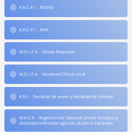
A.N.C.P.I. - RENNS
A.N.C.P.I. - RAN
M.D.L.P.A. - Situații financiare
M.D.L.P.A. - Monitorul Oficial Local
A.N.I. - Declarații de avere și declarații de interese
M.A.D.R. - Registrul Unic Național privind circulația și
destinația terenurilor agricole situate în extravilan