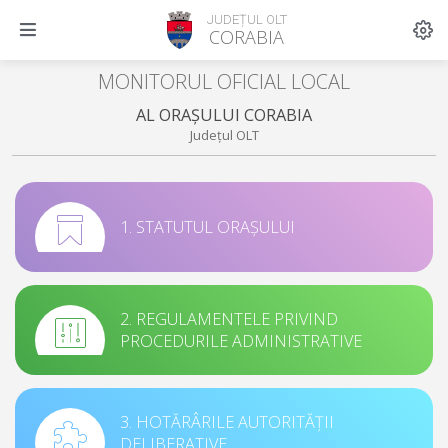
JUDEȚUL OLT
CORABIA
MONITORUL OFICIAL LOCAL
AL ORAȘULUI CORABIA
Județul OLT
1. STATUTUL ORAȘULUI
2. REGULAMENTELE PRIVIND
PROCEDURILE ADMINISTRATIVE
3. HOTĂRÂRILE AUTORITĂȚII
DELIBERATIVE