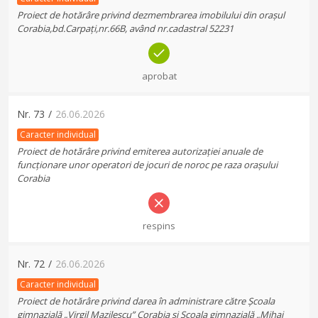
Proiect de hotărâre privind dezmembrarea imobilului din orașul
Corabia,bd.Carpați,nr.66B, având nr.cadastral 52231
aprobat
Nr.
73
/
26.06.2026
Caracter individual
Proiect de hotărâre privind emiterea autorizației anuale de
funcționare unor operatori de jocuri de noroc pe raza orașului
Corabia
respins
Nr.
72
/
26.06.2026
Caracter individual
Proiect de hotărâre privind darea în administrare către Școala
gimnazială „Virgil Mazilescu” Corabia și Școala gimnazială „Mihai