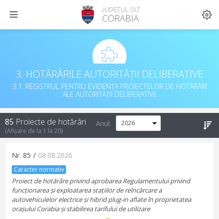
JUDEȚUL OLT
CORABIA
3. HOTĂRÂRILE AUTORITĂȚII DELIBERATIVE
3.1. REGISTRUL PENTRU EVIDENȚA PROIECTELOR DE HOTĂRÂRI
ALE AUTORITĂȚII DELIBERATIVE
85
Proiecte de hotărâri
Anul:
(Afișare de la
1
la
20
)
Nr.
85
/
08.08.2026
Caracter normativ
Proiect de hotărâre privind aprobarea Regulamentului privind
funcționarea și exploatarea stațiilor de reîncărcare a
autovehiculelor electrice și hibrid plug-in aflate în proprietatea
orașului Corabia și stabilirea tarifului de utilizare