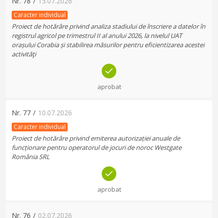
Nr.
78
/
13.07.2026
Caracter individual
Proiect de hotărâre privind analiza stadiului de înscriere a datelor în
registrul agricol pe trimestrul II al anului 2026, la nivelul UAT
orașului Corabia și stabilirea măsurilor pentru eficientizarea acestei
activităţi
aprobat
Nr.
77
/
10.07.2026
Caracter individual
Proiect de hotărâre privind emiterea autorizației anuale de
funcționare pentru operatorul de jocuri de noroc Westgate
România SRL
aprobat
Nr.
76
/
02.07.2026