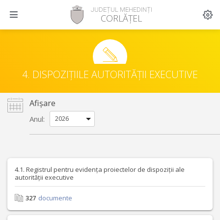
JUDEȚUL MEHEDINȚI
CORLĂȚEL
4. DISPOZIȚIILE AUTORITĂȚII EXECUTIVE
Afișare
Anul:
4.1. Registrul pentru evidența proiectelor de dispoziții ale
autorității executive
327
documente