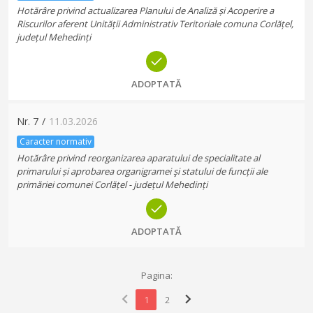
Hotărâre privind actualizarea Planului de Analiză și Acoperire a
Riscurilor aferent Unității Administrativ Teritoriale comuna Corlățel,
județul Mehedinți
ADOPTATĂ
Nr.
7
/
11.03.2026
Caracter normativ
Hotărâre privind reorganizarea aparatului de specialitate al
primarului și aprobarea organigramei şi statului de funcții ale
primăriei comunei Corlățel - județul Mehedinți
ADOPTATĂ
Pagina:
chevron_left
chevron_right
1
2