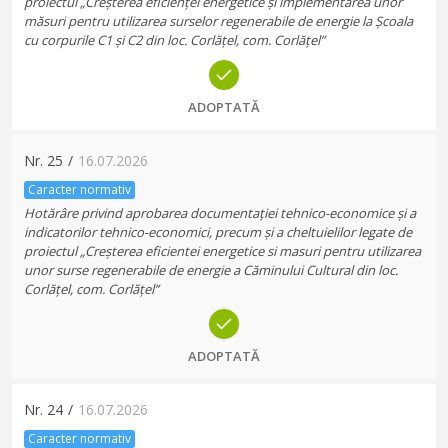
proiectul „Creșterea eficienței energetice și implementarea unor
măsuri pentru utilizarea surselor regenerabile de energie la Școala
cu corpurile C1 și C2 din loc. Corlățel, com. Corlățel”
ADOPTATĂ
Nr.
25
/
16.07.2026
Caracter normativ
Hotărâre privind aprobarea documentației tehnico-economice și a
indicatorilor tehnico-economici, precum și a cheltuielilor legate de
proiectul „Creșterea eficientei energetice si masuri pentru utilizarea
unor surse regenerabile de energie a Căminului Cultural din loc.
Corlățel, com. Corlățel”
ADOPTATĂ
Nr.
24
/
16.07.2026
Caracter normativ