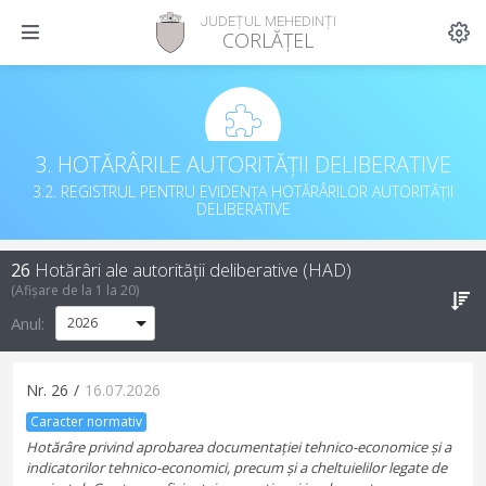
JUDEȚUL MEHEDINȚI
CORLĂȚEL
3. HOTĂRÂRILE AUTORITĂȚII DELIBERATIVE
3.2. REGISTRUL PENTRU EVIDENȚA HOTĂRÂRILOR AUTORITĂȚII
DELIBERATIVE
26
Hotărâri ale autorității deliberative (HAD)
(Afișare de la
1
la
20
)
Anul:
Nr.
26
/
16.07.2026
Caracter normativ
Hotărâre privind aprobarea documentației tehnico-economice și a
indicatorilor tehnico-economici, precum și a cheltuielilor legate de