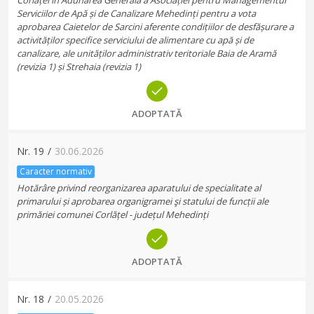
Corlățel în Adunarea Generală a Asociației pentru Managementul
Serviciilor de Apă și de Canalizare Mehedinți pentru a vota
aprobarea Caietelor de Sarcini aferente condițiilor de desfășurare a
activităților specifice serviciului de alimentare cu apă și de
canalizare, ale unităților administrativ teritoriale Baia de Aramă
(revizia 1) și Strehaia (revizia 1)
ADOPTATĂ
Nr.
19
/
30.06.2026
Caracter normativ
Hotărâre privind reorganizarea aparatului de specialitate al
primarului și aprobarea organigramei şi statului de funcții ale
primăriei comunei Corlățel - județul Mehedinți
ADOPTATĂ
Nr.
18
/
20.05.2026