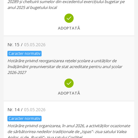
20289 și cheltuirii sumelor din excedentul exercițiului bugetar pe
anul 2025 al bugetului local
ADOPTATĂ
Nr.
15
/
05.05.2026
Caracter normativ
Hotărâre privind reorganizarea rețelei școlare a unităților de
învățământ preuniversitar de stat acreditate pentru anul școlar
2026-2027
ADOPTATĂ
Nr.
14
/
05.05.2026
Caracter normativ
Hotărâre privind organizarea, în anul 2026, a activităților ocazionate
de sărbătorirea nedeilor tradiționale de „Ispas”- ziua satului Valea
Anilor, și de „Rusalii”- ziua satului Corlățel