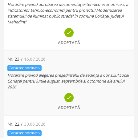
Hotărâre privind aprobarea documentației tehnico-economice si a
indicatorilor tehnico-economici pentru proiectul Modernizarea
sistemului de iluminat public stradal în comuna Corlățel, județul
Mehedinți
ADOPTATĂ
Nr.
23
/
16.07.2026
Caracter normativ
Hotărâre privind alegerea președintelui de ședință a Consiliul Local
Corlățel pentru lunile august, septembrie și octombrie ale anului
2026
ADOPTATĂ
Nr.
22
/
30.06.2026
Caracter normativ