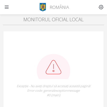
ROMÂNIA
MONITORUL OFICIAL LOCAL
Excepție - Nu aveți dreptul să accesați această pagină!
Error code: generalexceptionmessage
#0 {main}