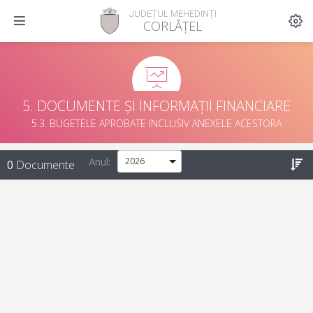
JUDEȚUL MEHEDINȚI
CORLĂȚEL
5. DOCUMENTE ȘI INFORMAȚII FINANCIARE
5.3. BUGETELE APROBATE INCLUSIV ANEXELE ACESTORA
Anul:
0
Documente