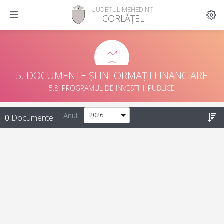
JUDEȚUL MEHEDINȚI
CORLĂȚEL
5. DOCUMENTE ȘI INFORMAȚII FINANCIARE
5.8. PROGRAMUL DE INVESTIȚII PUBLICE
Anul:
0
Documente