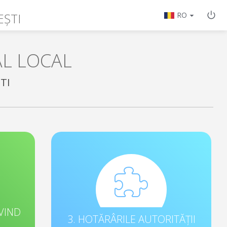
EȘTI
RO
AL LOCAL
TI
VIND
3. HOTĂRÂRILE AUTORITĂȚII