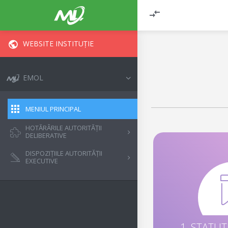
WEBSITE INSTITUȚIE
EMOL
MENIUL PRINCIPAL
HOTĂRÂRILE AUTORITĂȚII
DELIBERATIVE
DISPOZIȚIILE AUTORITĂȚII
EXECUTIVE
1. STATU