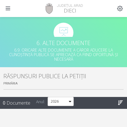
JUDEȚUL ARAD
DIECI
6. ALTE DOCUMENTE
6.9. ORICARE ALTE DOCUMENTE A CĂROR ADUCERE LA
CUNOȘTINȚĂ PUBLICĂ SE APRECIAZĂ CA FIIND OPORTUNĂ ȘI
NECESARĂ
RĂSPUNSURI PUBLICE LA PETIȚII
PRIMĂRIA
Anul:
0
Documente