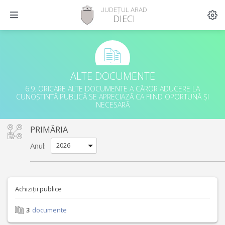
JUDEȚUL ARAD
DIECI
ALTE DOCUMENTE
6.9. ORICARE ALTE DOCUMENTE A CĂROR ADUCERE LA
CUNOȘTINȚĂ PUBLICĂ SE APRECIAZĂ CA FIIND OPORTUNĂ ȘI
NECESARĂ
PRIMĂRIA
Anul:
Achiziții publice
3
documente