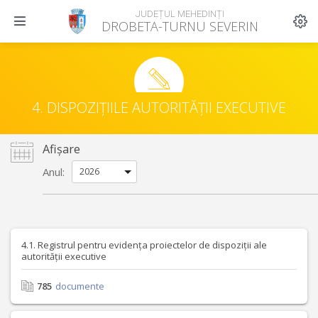
JUDEȚUL MEHEDINȚI
DROBETA-TURNU SEVERIN
4. DISPOZIȚIILE AUTORITĂȚII EXECUTIVE
Afișare
Anul:
4.1. Registrul pentru evidența proiectelor de dispoziții ale
autorității executive
785
documente