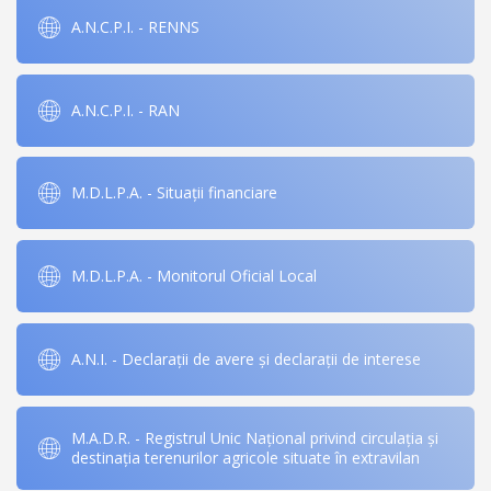
A.N.C.P.I. - RENNS
A.N.C.P.I. - RAN
M.D.L.P.A. - Situații financiare
M.D.L.P.A. - Monitorul Oficial Local
A.N.I. - Declarații de avere și declarații de interese
M.A.D.R. - Registrul Unic Național privind circulația și
destinația terenurilor agricole situate în extravilan