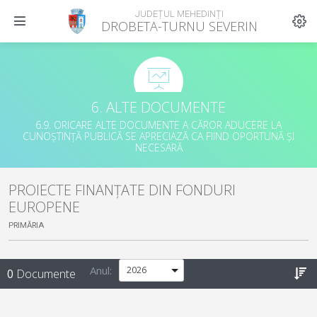
JUDEȚUL MEHEDINȚI
DROBETA-TURNU SEVERIN
6. ALTE DOCUMENTE
6.9. ORICARE ALTE DOCUMENTE A CĂROR ADUCERE LA
CUNOȘTINȚĂ PUBLICĂ SE APRECIAZĂ CA FIIND OPORTUNĂ ȘI
NECESARĂ
PROIECTE FINANȚATE DIN FONDURI
EUROPENE
PRIMĂRIA
Anul:
0
Documente