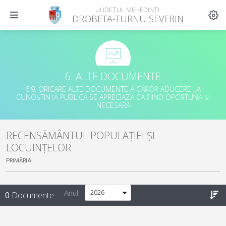
JUDEȚUL MEHEDINȚI
DROBETA-TURNU SEVERIN
6. ALTE DOCUMENTE
6.9. ORICARE ALTE DOCUMENTE A CĂROR ADUCERE LA
CUNOȘTINȚĂ PUBLICĂ SE APRECIAZĂ CA FIIND OPORTUNĂ ȘI
NECESARĂ
RECENSĂMÂNTUL POPULAȚIEI ȘI
LOCUINȚELOR
PRIMĂRIA
Anul:
0
Documente