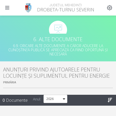
JUDEȚUL MEHEDINȚI
DROBETA-TURNU SEVERIN
6. ALTE DOCUMENTE
6.9. ORICARE ALTE DOCUMENTE A CĂROR ADUCERE LA
CUNOȘTINȚĂ PUBLICĂ SE APRECIAZĂ CA FIIND OPORTUNĂ ȘI
NECESARĂ
ANUNȚURI PRIVIND AJUTOARELE PENTRU
LOCUINȚE ȘI SUPLIMENTUL PENTRU ENERGIE
PRIMĂRIA
Anul:
0
Documente