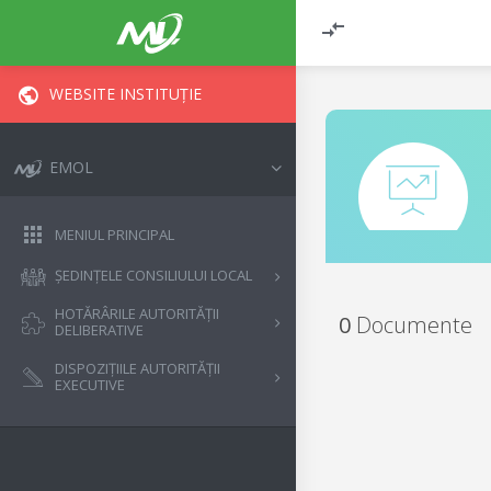
WEBSITE INSTITUȚIE
EMOL
MENIUL PRINCIPAL
ȘEDINȚELE CONSILIULUI LOCAL
HOTĂRÂRILE AUTORITĂȚII
0
Documente
DELIBERATIVE
DISPOZIȚIILE AUTORITĂȚII
EXECUTIVE