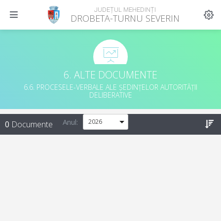
JUDEȚUL MEHEDINȚI
DROBETA-TURNU SEVERIN
6. ALTE DOCUMENTE
6.6. PROCESELE-VERBALE ALE ȘEDINȚELOR AUTORITĂȚII
DELIBERATIVE
Anul:
0
Documente