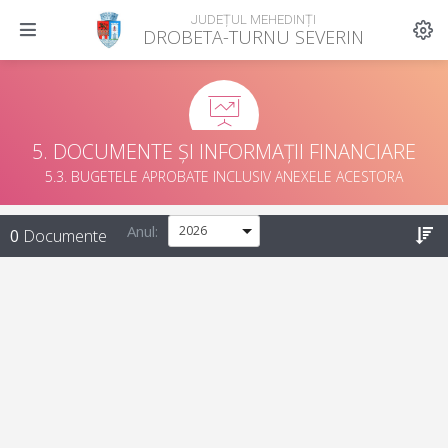
JUDEȚUL MEHEDINȚI
DROBETA-TURNU SEVERIN
5. DOCUMENTE ȘI INFORMAȚII FINANCIARE
5.3. BUGETELE APROBATE INCLUSIV ANEXELE ACESTORA
Anul:
0
Documente